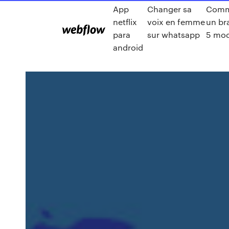
App
Changer sa
Comme
netflix
voix en femme
un br
para
sur whatsapp
5 mod
android