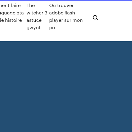
nt faire
The
Ou trouver
aquage gta
witcher 3
adobe flash
e histoire
astuce
player sur mon
gwynt
pc